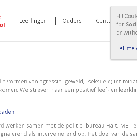
T
Hi! Cou
e
Leerlingen
Ouders
Contact
&
for
Soc
ol
A
or with
Let me 
Alle vormen van agressie, geweld, (seksuele) intimida
komen. We streven naar een positief leef- en leerkli
oaden.
rd werken samen met de politie, bureau Halt, MET e
gnalerend als interveniërend op. Het doel van de sa