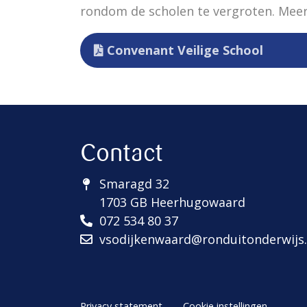
rondom de scholen te vergroten. Meer 
Convenant Veilige School
Contact
Smaragd 32
1703 GB Heerhugowaard
072 534 80 37
vsodijkenwaard@ronduitonderwijs.
Privacy statement
Cookie instellingen