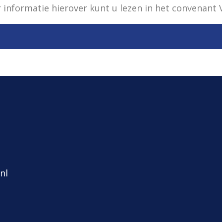
informatie hierover kunt u lezen in het convenant V
nl