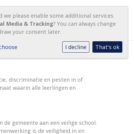
oelating
ld we please enable some additional services
Inloggen
ial Media & Tracking
? You can always change
anmelden
draw your consent later.
choose
I decline
That's ok
tie, discriminatie en pesten in of
maat waarin alle leerlingen en
n de gemeente aan een veilige school.
menwerking is de veiligheid in en